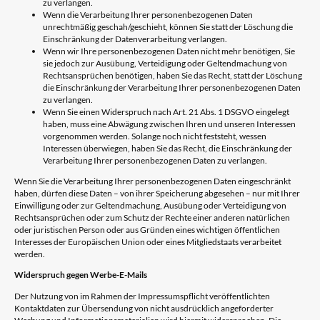
zu verlangen.
Wenn die Verarbeitung Ihrer personenbezogenen Daten
unrechtmäßig geschah/geschieht, können Sie statt der Löschung die
Einschränkung der Datenverarbeitung verlangen.
Wenn wir Ihre personenbezogenen Daten nicht mehr benötigen, Sie
sie jedoch zur Ausübung, Verteidigung oder Geltendmachung von
Rechtsansprüchen benötigen, haben Sie das Recht, statt der Löschung
die Einschränkung der Verarbeitung Ihrer personenbezogenen Daten
zu verlangen.
Wenn Sie einen Widerspruch nach Art. 21 Abs. 1 DSGVO eingelegt
haben, muss eine Abwägung zwischen Ihren und unseren Interessen
vorgenommen werden. Solange noch nicht feststeht, wessen
Interessen überwiegen, haben Sie das Recht, die Einschränkung der
Verarbeitung Ihrer personenbezogenen Daten zu verlangen.
Wenn Sie die Verarbeitung Ihrer personenbezogenen Daten eingeschränkt
haben, dürfen diese Daten – von ihrer Speicherung abgesehen – nur mit Ihrer
Einwilligung oder zur Geltendmachung, Ausübung oder Verteidigung von
Rechtsansprüchen oder zum Schutz der Rechte einer anderen natürlichen
oder juristischen Person oder aus Gründen eines wichtigen öffentlichen
Interesses der Europäischen Union oder eines Mitgliedstaats verarbeitet
werden.
Widerspruch gegen Werbe-E-Mails
Der Nutzung von im Rahmen der Impressumspflicht veröffentlichten
Kontaktdaten zur Übersendung von nicht ausdrücklich angeforderter