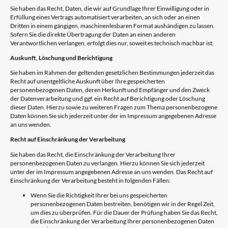
Sie haben das Recht, Daten, die wir auf Grundlage Ihrer Einwilligung oder in
Erfüllung eines Vertrags automatisiert verarbeiten, an sich oder an einen
Dritten in einem gängigen, maschinenlesbaren Format aushändigen zu lassen.
Sofern Sie die direkte Übertragung der Daten an einen anderen
Verantwortlichen verlangen, erfolgt dies nur, soweit es technisch machbar ist.
Auskunft, Löschung und Berichtigung
Sie haben im Rahmen der geltenden gesetzlichen Bestimmungen jederzeit das
Recht auf unentgeltliche Auskunft über Ihre gespeicherten
personenbezogenen Daten, deren Herkunft und Empfänger und den Zweck
der Datenverarbeitung und ggf. ein Recht auf Berichtigung oder Löschung
dieser Daten. Hierzu sowie zu weiteren Fragen zum Thema personenbezogene
Daten können Sie sich jederzeit unter der im Impressum angegebenen Adresse
an uns wenden.
Recht auf Einschränkung der Verarbeitung
Sie haben das Recht, die Einschränkung der Verarbeitung Ihrer
personenbezogenen Daten zu verlangen. Hierzu können Sie sich jederzeit
unter der im Impressum angegebenen Adresse an uns wenden. Das Recht auf
Einschränkung der Verarbeitung besteht in folgenden Fällen:
Wenn Sie die Richtigkeit Ihrer bei uns gespeicherten
personenbezogenen Daten bestreiten, benötigen wir in der Regel Zeit,
um dies zu überprüfen. Für die Dauer der Prüfung haben Sie das Recht,
die Einschränkung der Verarbeitung Ihrer personenbezogenen Daten