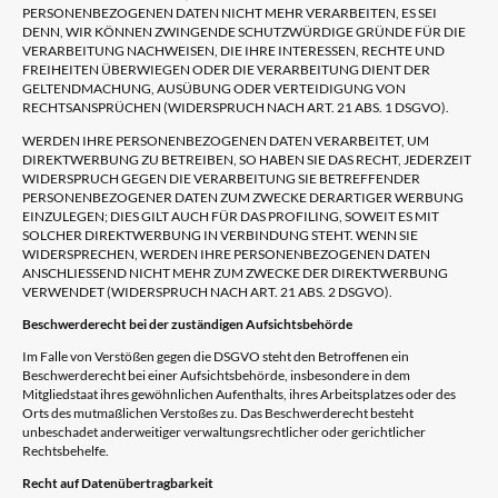
PERSONENBEZOGENEN DATEN NICHT MEHR VERARBEITEN, ES SEI
DENN, WIR KÖNNEN ZWINGENDE SCHUTZWÜRDIGE GRÜNDE FÜR DIE
VERARBEITUNG NACHWEISEN, DIE IHRE INTERESSEN, RECHTE UND
FREIHEITEN ÜBERWIEGEN ODER DIE VERARBEITUNG DIENT DER
GELTENDMACHUNG, AUSÜBUNG ODER VERTEIDIGUNG VON
RECHTSANSPRÜCHEN (WIDERSPRUCH NACH ART. 21 ABS. 1 DSGVO).
WERDEN IHRE PERSONENBEZOGENEN DATEN VERARBEITET, UM
DIREKTWERBUNG ZU BETREIBEN, SO HABEN SIE DAS RECHT, JEDERZEIT
WIDERSPRUCH GEGEN DIE VERARBEITUNG SIE BETREFFENDER
PERSONENBEZOGENER DATEN ZUM ZWECKE DERARTIGER WERBUNG
EINZULEGEN; DIES GILT AUCH FÜR DAS PROFILING, SOWEIT ES MIT
SOLCHER DIREKTWERBUNG IN VERBINDUNG STEHT. WENN SIE
WIDERSPRECHEN, WERDEN IHRE PERSONENBEZOGENEN DATEN
ANSCHLIESSEND NICHT MEHR ZUM ZWECKE DER DIREKTWERBUNG
VERWENDET (WIDERSPRUCH NACH ART. 21 ABS. 2 DSGVO).
Beschwerde­recht bei der zuständigen Aufsichts­behörde
Im Falle von Verstößen gegen die DSGVO steht den Betroffenen ein
Beschwerderecht bei einer Aufsichtsbehörde, insbesondere in dem
Mitgliedstaat ihres gewöhnlichen Aufenthalts, ihres Arbeitsplatzes oder des
Orts des mutmaßlichen Verstoßes zu. Das Beschwerderecht besteht
unbeschadet anderweitiger verwaltungsrechtlicher oder gerichtlicher
Rechtsbehelfe.
Recht auf Daten­übertrag­barkeit