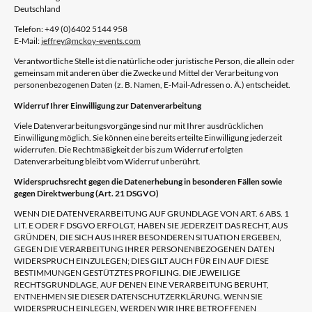
Deutschland
Telefon: +49 (0)6402 5144 958
E-Mail:
jeffrey@mckoy-events.com
Verantwortliche Stelle ist die natürliche oder juristische Person, die allein oder
gemeinsam mit anderen über die Zwecke und Mittel der Verarbeitung von
personenbezogenen Daten (z. B. Namen, E-Mail-Adressen o. Ä.) entscheidet.
Widerruf Ihrer Einwilligung zur Datenverarbeitung
Viele Datenverarbeitungsvorgänge sind nur mit Ihrer ausdrücklichen
Einwilligung möglich. Sie können eine bereits erteilte Einwilligung jederzeit
widerrufen. Die Rechtmäßigkeit der bis zum Widerruf erfolgten
Datenverarbeitung bleibt vom Widerruf unberührt.
Widerspruchsrecht gegen die Datenerhebung in besonderen Fällen sowie
gegen Direktwerbung (Art. 21 DSGVO)
WENN DIE DATENVERARBEITUNG AUF GRUNDLAGE VON ART. 6 ABS. 1
LIT. E ODER F DSGVO ERFOLGT, HABEN SIE JEDERZEIT DAS RECHT, AUS
GRÜNDEN, DIE SICH AUS IHRER BESONDEREN SITUATION ERGEBEN,
GEGEN DIE VERARBEITUNG IHRER PERSONENBEZOGENEN DATEN
WIDERSPRUCH EINZULEGEN; DIES GILT AUCH FÜR EIN AUF DIESE
BESTIMMUNGEN GESTÜTZTES PROFILING. DIE JEWEILIGE
RECHTSGRUNDLAGE, AUF DENEN EINE VERARBEITUNG BERUHT,
ENTNEHMEN SIE DIESER DATENSCHUTZERKLÄRUNG. WENN SIE
WIDERSPRUCH EINLEGEN, WERDEN WIR IHRE BETROFFENEN